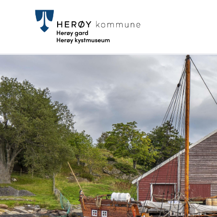
Herøy
gard
og
Herøy
kystmu