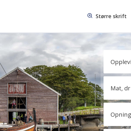
Større skrift
seum
Opplevi
Mat, dr
Opnings