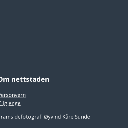
Om nettstaden
Personvern
Tilgjenge
Framsidefotograf: Øyvind Kåre Sunde