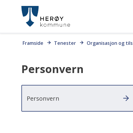
Herøy
kommune
Du
Framside
Tenester
Organisasjon og til
er
her:
Personvern
Personvern