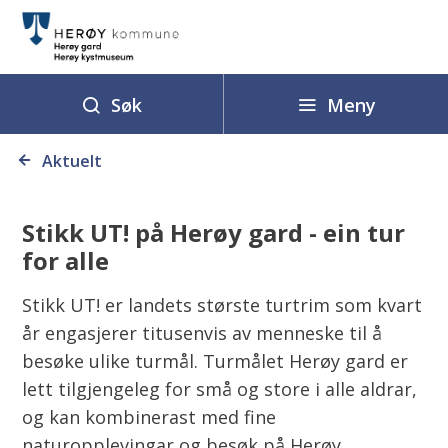
H
e
r
ø
Meny
Søk
y
Du
g
Aktuelt
er
a
her:
r
Stikk UT! på Herøy gard - ein tur
d
for alle
o
g
Stikk UT! er landets største turtrim som kvart
H
år engasjerer titusenvis av menneske til å
e
besøke ulike turmål. Turmålet Herøy gard er
r
lett tilgjengeleg for små og store i alle aldrar,
ø
og kan kombinerast med fine
y
naturopplevingar og besøk på Herøy