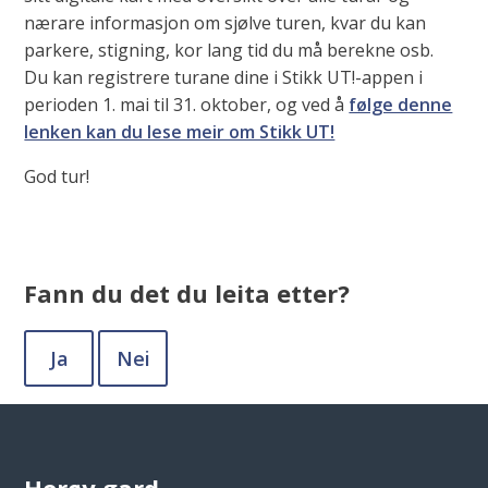
nærare informasjon om sjølve turen, kvar du kan
parkere, stigning, kor lang tid du må berekne osb.
Du kan registrere turane dine i Stikk UT!-appen i
perioden 1. mai til 31. oktober, og ved å
følge denne
lenken kan du lese meir om Stikk UT!
God tur!
Fann du det du leita etter?
Ja
Nei
Herøy gard