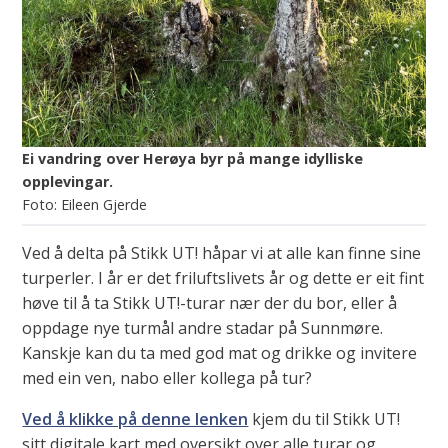
Ei vandring over Herøya byr på mange idylliske
opplevingar.
Eileen Gjerde
Ved å delta på Stikk UT! håpar vi at alle kan finne sine
turperler. I år er det friluftslivets år og dette er eit fint
høve til å ta Stikk UT!-turar nær der du bor, eller å
oppdage nye turmål andre stadar på Sunnmøre.
Kanskje kan du ta med god mat og drikke og invitere
med ein ven, nabo eller kollega på tur?
Ved å klikke på denne lenken
kjem du til Stikk UT!
sitt digitale kart med oversikt over alle turar og