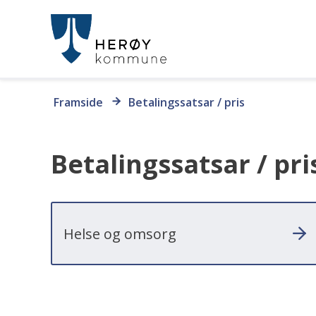
Herøy
kommune
Du
Framside
Betalingssatsar / pris
er
her:
Betalingssatsar / pri
Helse og omsorg