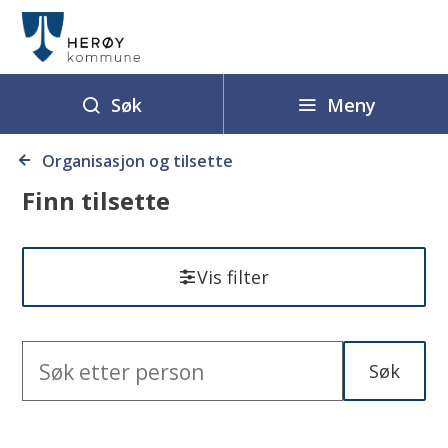
H
e
r
ø
Meny
Søk
y
Du
k
Organisasjon og tilsette
er
o
Finn tilsette
her:
m
m
u
Vis filter
n
e
Søk
Søketekst
R
e