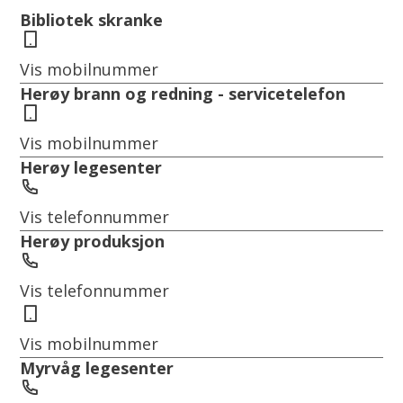
Bibliotek skranke
s
Mobil
u
l
Vis mobilnummer
t
Herøy brann og redning - servicetelefon
a
Mobil
t
Vis mobilnummer
Herøy legesenter
Telefon
Vis telefonnummer
Herøy produksjon
Telefon
Vis telefonnummer
Mobil
Vis mobilnummer
Myrvåg legesenter
Telefon