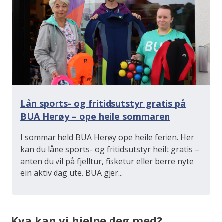
Lån sports- og fritidsutstyr gratis på
BUA Herøy – ope heile sommaren
I sommar held BUA Herøy ope heile ferien. Her
kan du låne sports- og fritidsutstyr heilt gratis –
anten du vil på fjelltur, fisketur eller berre nyte
ein aktiv dag ute. BUA gjer...
Kva kan vi hjelpe deg med?