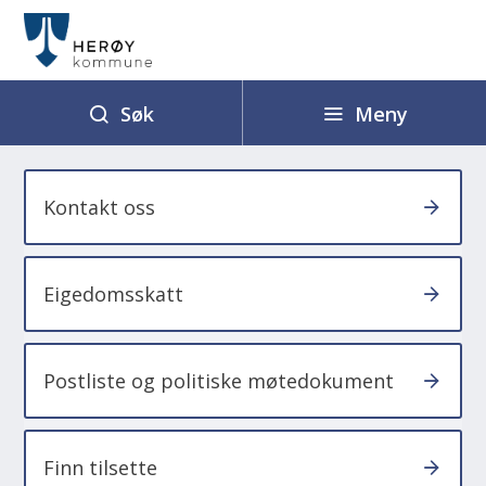
H
e
r
ø
Meny
Søk
y
k
o
Kontakt oss
m
m
Eigedomsskatt
u
n
e
Postliste og politiske møtedokument
Finn tilsette