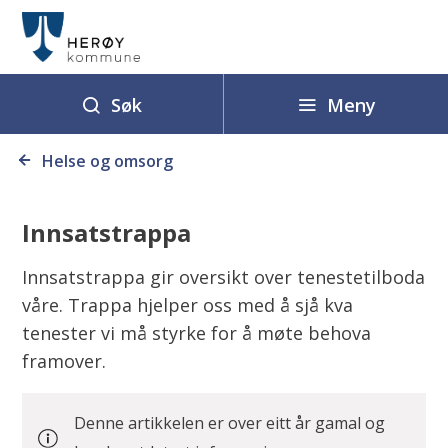
H
e
r
ø
Meny
Søk
y
Du
k
Helse og omsorg
er
o
her:
m
Innsatstrappa
m
u
Innsatstrappa gir oversikt over tenestetilboda
n
våre. Trappa hjelper oss med å sjå kva
e
tenester vi må styrke for å møte behova
framover.
Denne artikkelen er over eitt år gamal og