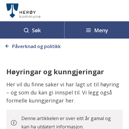
H
e
r
ø
Meny
Søk
y
Du
k
Påverknad og politikk
er
o
her:
m
Høyringar og kunngjeringar
m
u
Her vil du finne saker vi har lagt ut til høyring
n
– og som du kan gi innspel til. Vi legg også
e
formelle kunngjeringar her.
Denne artikkelen er over eitt år gamal og
kan ha utdatert informasjon.