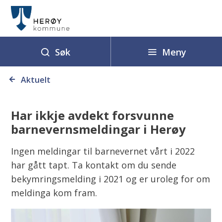
H
e
r
ø
Meny
Søk
y
Du
k
Aktuelt
er
o
her:
m
Har ikkje avdekt forsvunne
m
barnevernsmeldingar i Herøy
u
n
Ingen meldingar til barnevernet vårt i 2022
e
har gått tapt. Ta kontakt om du sende
bekymringsmelding i 2021 og er uroleg for om
meldinga kom fram.