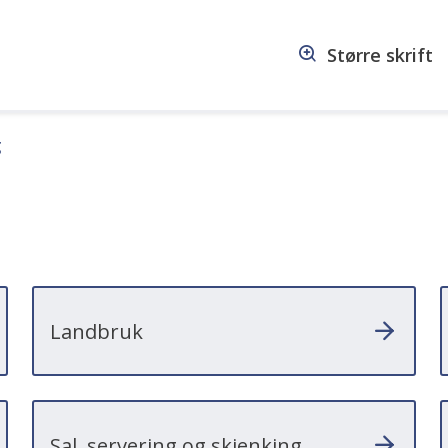
Større skrift
g
Landbruk
Sal, servering og skjenking