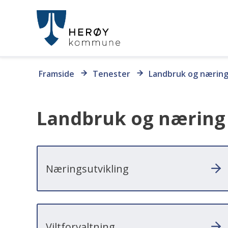
Herøy
kommune
Du
Framside
Tenester
Landbruk og nærin
er
her:
Landbruk og næring
Næringsutvikling
Viltforvaltning